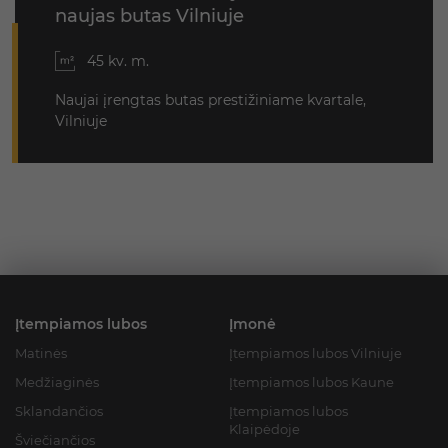
naujas butas Vilniuje
45 kv. m.
Naujai įrengtas butas prestižiniame kvartale,
Vilniuje
Įtempiamos lubos
Įmonė
Matinės
Įtempiamos lubos Vilniuje
Medžiaginės
Įtempiamos lubos Kaune
Sklandančios
Įtempiamos lubos
Klaipėdoje
Šviečiančios