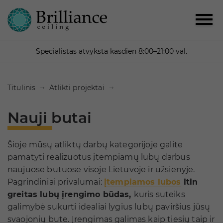
Specialistas atvyksta kasdien 8:00–21:00 val.
Titulinis
Atlikti projektai
Nauji butai
Šioje mūsų atliktų darbų kategorijoje galite
pamatyti realizuotus įtempiamų lubų darbus
naujuose butuose visoje Lietuvoje ir užsienyje.
Pagrindiniai privalumai:
įtempiamos lubos
itin
greitas lubų įrengimo būdas,
kuris suteiks
galimybė sukurti idealiai lygius lubų paviršius jūsų
svaojonių bute. Įrengimas galimas kaip tiesių taip ir