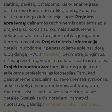
šlaitinių paviršių patalpoms. Kiekviename įraše
rasite mūsų komandos atliktą darbą, kuriame
rasite naudingos informacijos apie:
Projekto
aprašymą
: dalinamės techninėmis detalėmis apie
projektą, su kokiais sunkumais susidūrėme ir
kokius reikalvimus turėjome atitikti, įrengdami
įtempiamas lubas.
Projekto tech. informaciją
:
detaliai nurodome ir papasakojame apie naudotą
lubų dangą (PVC ar
tekstilė
), perimetrą, jungimus,
nišas, apšvietimą, vedinimą ir kitas sverbias detales.
Projekto nuotraukas
: tam tikriems projektams
atliekame profesionalias fotosesijas. Tam, kad
galėtumėme pasidalinti su savo klientais ryškiomis,
aukštos kokybės nuotraukomis, ant kurių būtų
matomos visos svarbiausios ir sudėtingiausios
detalės. Spauskite čia norėdami pamatyti
nuotraukų galeriją:
Įtempiamų lubų nuotraukų
galerija