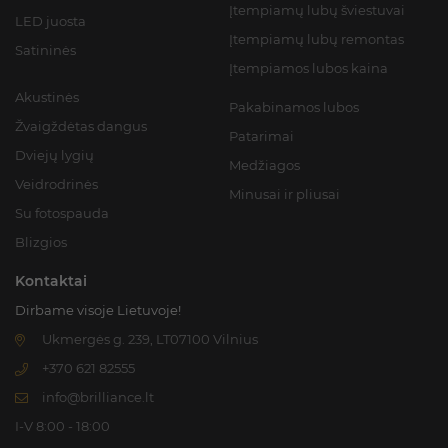
Įtempiamų lubų šviestuvai
LED juosta
Įtempiamų lubų remontas
Satininės
Įtempiamos lubos kaina
Akustinės
Pakabinamos lubos
Žvaigždėtas dangus
Patarimai
Dviejų lygių
Medžiagos
Veidrodrinės
Minusai ir pliusai
Su fotospauda
Blizgios
Kontaktai
Dirbame visoje Lietuvoje!
Ukmergės g. 239, LT07100 Vilnius
+370 621 82555
info@brilliance.lt
I-V 8:00 - 18:00