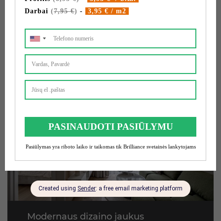
35 kv. m.
Unikalaus dizaino naujas butas Kerų Kerai
kvartale
Modernaus dizaino jaukus