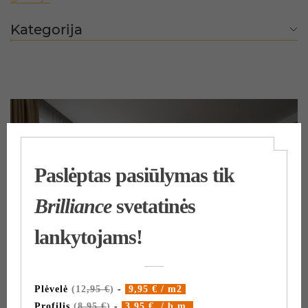
Kategorija
Fantastiško dizaino butas
Kerų Kerai projekte