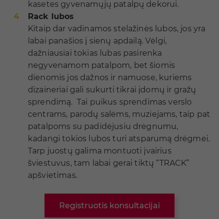
kasetes gyvenamųjų patalpų dekorui.
Rack lubos
Kitaip dar vadinamos stelažinės lubos, jos yra
labai panašios į sienų apdailą. Vėlgi,
dažniausiai tokias lubas pasirenka
negyvenamom patalpom, bet šiomis
dienomis jos dažnos ir namuose, kuriems
dizaineriai gali sukurti tikrai įdomų ir gražų
sprendimą. Tai puikus sprendimas verslo
centrams, parodų salėms, muziejams, taip pat
patalpoms su padidėjusiu drėgnumu,
kadangi tokios lubos turi atsparumą drėgmei.
Tarp juostų galima montuoti įvairius
šviestuvus, tam labai gerai tiktų “TRACK”
apšvietimas.
Registruotis konsultacijai