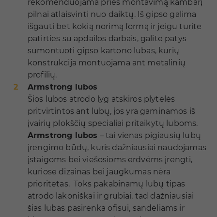
rekomenduojama prieš montavimą kambarį
pilnai atlaisvinti nuo daiktų. Iš gipso galima
išgauti bet kokią norimą formą ir jeigu turite
patirties su apdailos darbais, galite patys
sumontuoti gipso kartono lubas, kurių
konstrukcija montuojama ant metalinių
profilių.
Armstrong lubos
Šios lubos atrodo lyg atskiros plytelės
pritvirtintos ant lubų, jos yra gaminamos iš
įvairių plokščių specialiai pritaikytų luboms.
Armstrong lubos
– tai vienas pigiausių lubų
įrengimo būdų, kuris dažniausiai naudojamas
įstaigoms bei viešosioms erdvėms įrengti,
kuriose dizainas bei jaugkumas nėra
prioritetas. Toks pakabinamų lubų tipas
atrodo lakoniškai ir grubiai, tad dažniausiai
šias lubas pasirenka ofisui, sandėliams ir