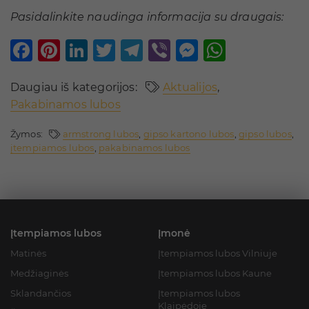
Pasidalinkite naudinga informacija su draugais:
Facebook
Pinterest
LinkedIn
Twitter
Telegram
Viber
Messenge
Whats
Daugiau iš kategorijos:
Aktualijos
,
Pakabinamos lubos
Žymos:
armstrong lubos
,
gipso kartono lubos
,
gipso lubos
,
įtempiamos lubos
,
pakabinamos lubos
Įtempiamos lubos
Įmonė
Matinės
Įtempiamos lubos Vilniuje
Medžiaginės
Įtempiamos lubos Kaune
Sklandančios
Įtempiamos lubos
Klaipėdoje