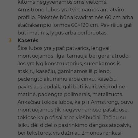
kitoms negyvenamosioms vietoms.
Armstrong lubos yra tvirtinamos ant atviro
profilio. Plokštės būna kvadratinės 60 cm arba
stačiakampio formos 60×120 cm. Paviršius gali
būti matinis, lygus arba perforuotas.
Kasetės
Šios lubos yra ypač patvarios, lengvai
montuojamos, ilgai tarnauja bei gerai atrodo.
Jos yra lyg konstruktorius, surenkamos iš
atskirų kasečių, gaminamos iš plieno,
padengto aliuminiu arba cinku. Kasečiu
paviršiaus apdaila gali būti įvairi: veidrodinė,
matinė, padengta polimerais, metalizuota.
Anksčiau tokios lubos, kaip ir Armstrong, buvo
montuojamos tik negyvenamose patalpose,
tokiose kaip ofisai arba viešbučiai. Tačiau su
laiku dėl didelio pasirinkimo dangos atspalvių
bei tekstūros, vis dažniau žmonės renkasi