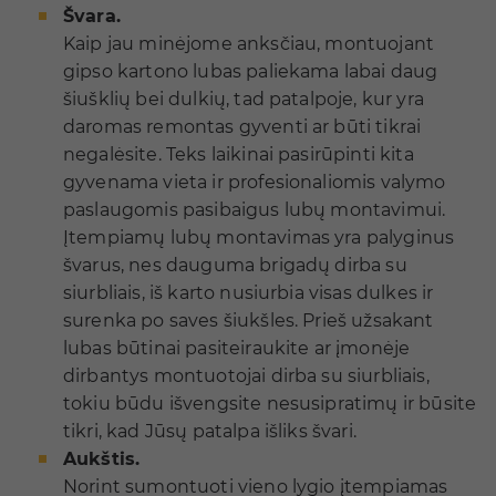
Švara.
Kaip jau minėjome anksčiau, montuojant
gipso kartono lubas paliekama labai daug
šiušklių bei dulkių, tad patalpoje, kur yra
daromas remontas gyventi ar būti tikrai
negalėsite. Teks laikinai pasirūpinti kita
gyvenama vieta ir profesionaliomis valymo
paslaugomis pasibaigus lubų montavimui.
Įtempiamų lubų montavimas yra palyginus
švarus, nes dauguma brigadų dirba su
siurbliais, iš karto nusiurbia visas dulkes ir
surenka po saves šiukšles. Prieš užsakant
lubas būtinai pasiteiraukite ar įmonėje
dirbantys montuotojai dirba su siurbliais,
tokiu būdu išvengsite nesusipratimų ir būsite
tikri, kad Jūsų patalpa išliks švari.
Aukštis.
Norint sumontuoti vieno lygio įtempiamas