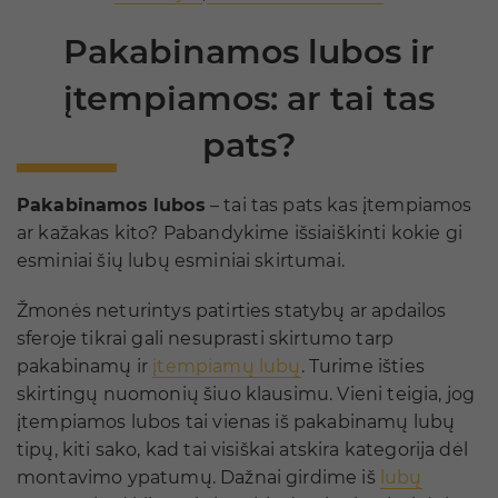
Pakabinamos lubos ir
įtempiamos: ar tai tas
pats?
Pakabinamos lubos
– tai tas pats kas įtempiamos
ar kažakas kito? Pabandykime išsiaiškinti kokie gi
esminiai šių lubų esminiai skirtumai.
Žmonės neturintys patirties statybų ar apdailos
sferoje tikrai gali nesuprasti skirtumo tarp
pakabinamų ir
įtempiamų lubų
. Turime išties
skirtingų nuomonių šiuo klausimu. Vieni teigia, jog
įtempiamos lubos tai vienas iš pakabinamų lubų
tipų, kiti sako, kad tai visiškai atskira kategorija dėl
montavimo ypatumų. Dažnai girdime iš
lubų