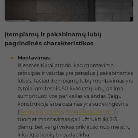
Įtempiamų ir pakabinamų lubų
pagrindinės charakteristikos
Montavimas
.
Iš esmės tikrai atrodo, kad montavimo
principas ir vaizdas yra panašus į pakabinamas
lubas. Tačiau įtempiamų lubų montavimas yra
žymiai greitesnis, 50 kvadratų lubų galima
sumontuoti vos per kelias valandas. Jeigu
konstrukcija arba dizainas yra sudėtingesnis
(
dviejų lygių lubos
,
žvaigždėtas dangus
),
tuomet montavimas gali užtrukti iki 2-3
dienų, bet vėl gi viskas priklauso nuo meistrų
ir kelių žmonių brigada dirba.