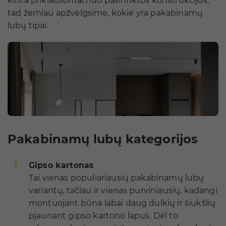
kinta priklausomai nuo pasirinktos konstrukcijos,
tad žemiau apžvelgsime, kokie yra pakabinamų
lubų tipai.
Pakabinamų lubų kategorijos
Gipso kartonas
Tai vienas populiariausių pakabinamų lubų
variantų, tačiau ir vienas purviniausių, kadangi
montuojant būna labai daug dulkių ir šiukšlių
pjaunant gipso kartono lapus. Dėl to