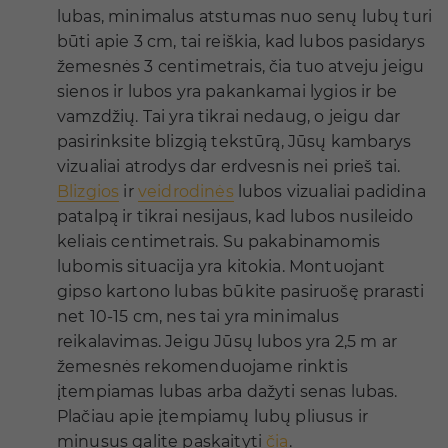
lubas, minimalus atstumas nuo senų lubų turi
būti apie 3 cm, tai reiškia, kad lubos pasidarys
žemesnės 3 centimetrais, čia tuo atveju jeigu
sienos ir lubos yra pakankamai lygios ir be
vamzdžių. Tai yra tikrai nedaug, o jeigu dar
pasirinksite blizgią tekstūrą, Jūsų kambarys
vizualiai atrodys dar erdvesnis nei prieš tai.
Blizgios
ir
veidrodinės
lubos vizualiai padidina
patalpą ir tikrai nesijaus, kad lubos nusileido
keliais centimetrais. Su pakabinamomis
lubomis situacija yra kitokia. Montuojant
gipso kartono lubas būkite pasiruošę prarasti
net 10-15 cm, nes tai yra minimalus
reikalavimas. Jeigu Jūsų lubos yra 2,5 m ar
žemesnės rekomenduojame rinktis
įtempiamas lubas arba dažyti senas lubas.
Plačiau apie įtempiamų lubų pliusus ir
minusus galite paskaityti
čia
.