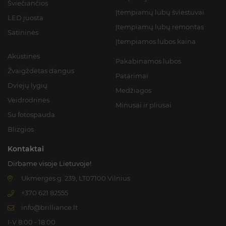
Šviečiančios
Įtempiamų lubų šviestuvai
LED juosta
Įtempiamų lubų remontas
Satininės
Įtempiamos lubos kaina
Akustinės
Pakabinamos lubos
Žvaigždėtas dangus
Patarimai
Dviejų lygių
Medžiagos
Veidrodrinės
Minusai ir pliusai
Su fotospauda
Blizgios
Kontaktai
Dirbame visoje Lietuvoje!
Ukmergės g. 239, LT07100 Vilnius
+370 621 82555
info@brilliance.lt
I-V 8:00 - 18:00