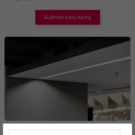
Sužinoti lubų kainą
Apibendrinimas