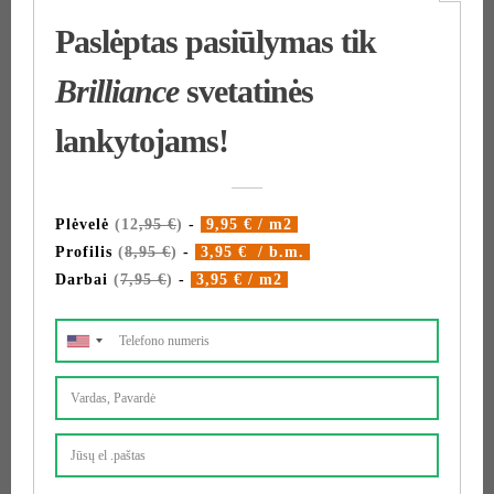
Šiame straipsnyje trumpai papasakojome apie
populiariausius lubų sprendimus ir skirtumus tarp
jų. Palyginus montavimo technologijas ir
ypatumus bei pasikonsultavus su įvairiais
ekspertais, galime teigti, kad įtempiamos lubos tai
atskira lubų kategorija ir negali būti priskirta prie
pakabinamų lubų. Rinkitės Jums labiausiai patikusį
variantą įvertinus visus pliusus ir minusus. Tikimės,
kad mūsų apžvalga bei patarimai Jums buvo
naudingi ir padės apsispręsti.
Daugiau informacijos apie įtempiamas lubas
suteiksime telefonu
+370 621 82555
Nemokama konsultacija