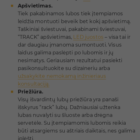
Apšvietimas.
Tiek pakabinamos lubos tiek įtempiamos
leidžia montuoti beveik bet kokį apšvietimą.
Taškiniai šviestuvai, pakabinami šviestuvai,
“TRACK” apšvietimas,
LED juostos
– visa tai ir
dar daugiau įmanoma sumontuoti. Visus
laidus galima paslėpti po lubomis ir jų
nesimatys. Geriausiam rezultatui pasiekti
pasikonsultuokite su dizaineriu arba
užsakykite nemokamą inžinieriaus
konsultaciją.
Priežiūra.
Visų išvardintų lubų priežiūra yra panaši
išskyrus “rack” lubų. Dažniausiai užtenka
lubas nuvalyti su šluoste arba drėgna
servetėle. Su įtempiamomis lubomis reikia
būti atsargiems su aštriais daiktais, nes galima
įplėšti.