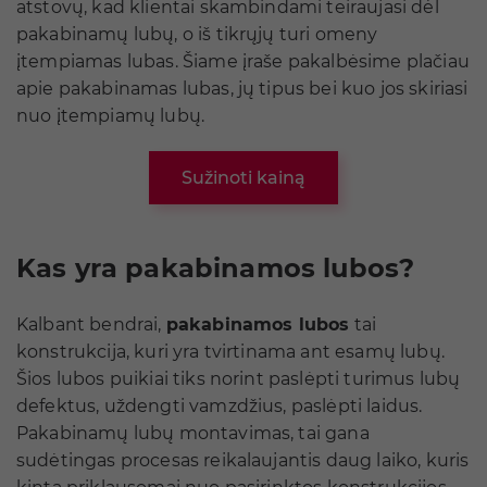
atstovų, kad klientai skambindami teiraujasi dėl
pakabinamų lubų, o iš tikrųjų turi omeny
įtempiamas lubas. Šiame įraše pakalbėsime plačiau
apie pakabinamas lubas, jų tipus bei kuo jos skiriasi
nuo įtempiamų lubų.
Sužinoti kainą
Kas yra pakabinamos lubos?
Kalbant bendrai,
pakabinamos lubos
tai
konstrukcija, kuri yra tvirtinama ant esamų lubų.
Šios lubos puikiai tiks norint paslėpti turimus lubų
defektus, uždengti vamzdžius, paslėpti laidus.
Pakabinamų lubų montavimas, tai gana
sudėtingas procesas reikalaujantis daug laiko, kuris