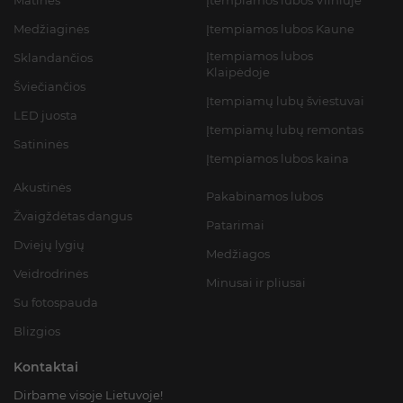
Medžiaginės
Įtempiamos lubos Kaune
Įtempiamos lubos
Sklandančios
Klaipėdoje
Šviečiančios
Įtempiamų lubų šviestuvai
LED juosta
Įtempiamų lubų remontas
Satininės
Įtempiamos lubos kaina
Akustinės
Pakabinamos lubos
Žvaigždėtas dangus
Patarimai
Dviejų lygių
Medžiagos
Veidrodrinės
Minusai ir pliusai
Su fotospauda
Blizgios
Kontaktai
Dirbame visoje Lietuvoje!