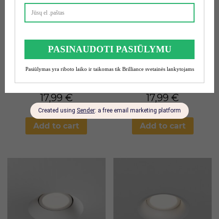
Įleidžiamas šviestuvas
Įleidžiamas šviestuvas
DK/EU-3101-WH
DK/EU-3101-BK
17,99
€
17,99
€
Add to cart
Add to cart