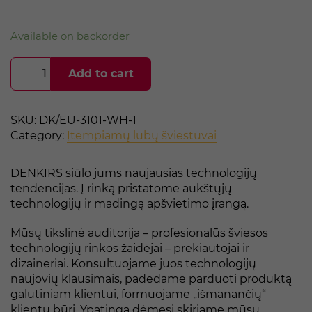
Available on backorder
Įleidžiamas
Add to cart
šviestuvas
DK/EU-
3103-
SKU:
DK/EU-3101-WH-1
BK
Category:
Įtempiamų lubų šviestuvai
quantity
DENKIRS siūlo jums naujausias technologijų
tendencijas. Į rinką pristatome aukštųjų
technologijų ir madingą apšvietimo įrangą.
Mūsų tikslinė auditorija – profesionalūs šviesos
technologijų rinkos žaidėjai – prekiautojai ir
dizaineriai. Konsultuojame juos technologijų
naujovių klausimais, padedame parduoti produktą
galutiniam klientui, formuojame „išmanančių“
klientų būrį. Ypatingą dėmesį skiriame mūsų