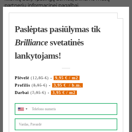
partnerių informacinei pagalbai.
Mums patinka tendencijos ir technologijos.
Neįperkamą paverčiame prieinama. Įperkamų
technologijų propagavimas plačioms masėms daro
mus sėkmingus.
Teirautis lubų kainos
Related products