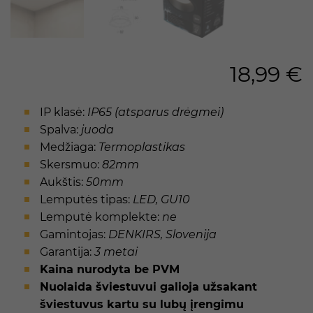
18,99
€
IP klasė:
IP65 (atsparus drėgmei)
Spalva:
juoda
Medžiaga:
Termoplastikas
Skersmuo:
82mm
Aukštis:
50mm
Lemputės tipas:
LED, GU10
Lemputė komplekte:
ne
Gamintojas:
DENKIRS, Slovenija
Garantija:
3 metai
Kaina nurodyta be PVM
Nuolaida šviestuvui galioja užsakant
šviestuvus kartu su lubų įrengimu