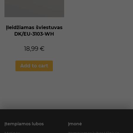
Įleidžiamas šviestuvas
DK/EU-3103-WH
18,99
€
Add to cart
Įtempiamos lubos
Įmonė
Matinės
Įtempiamos lubos Vilniuje