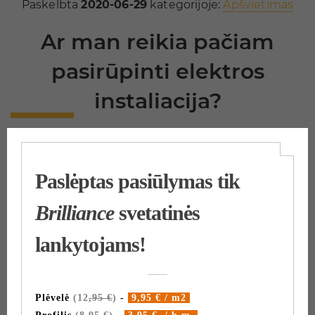
Paskelbta
2020-06-29
kategorijoje:
Apšvietimas
Ar man reikia pačiam
pasirūpinti elektros
instaliacija?
Užsakant įtempiamas lubas pas mus – 90% klientų
pasirenka profesionalias Brilliance patyrusių
inžinierių elektros išvedimo ir šviestuvų instaliacijos
paslaugas. Šiuo atveju visa reikalinga įranga ir
priedai (laidai, blokai ir pan.) yra įskaičiuota į kainą.
Jeigu norite savarankiškai atlikti elektros
instaliacijos darbus, visa reikalinga įranga teks
pasirūpinti patiems.