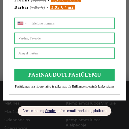
Pasidalinkite naudinga informacija su draugais:
Facebook
Pinterest
LinkedIn
Twitter
Telegram
Viber
Messenge
Whats
Daugiau iš kategorijos:
Apšvietimas
Žymos:
įtempiamų lubų apšvietimas
,
įtempiamų lubų
montavimas
Įtempiamos lubos
Įmonė
Matinės
Įtempiamos lubos Vilniuje
Medžiaginės
Įtempiamos lubos Kaune
Sklandančios
Įtempiamos lubos
Klaipėdoje
Šviečiančios