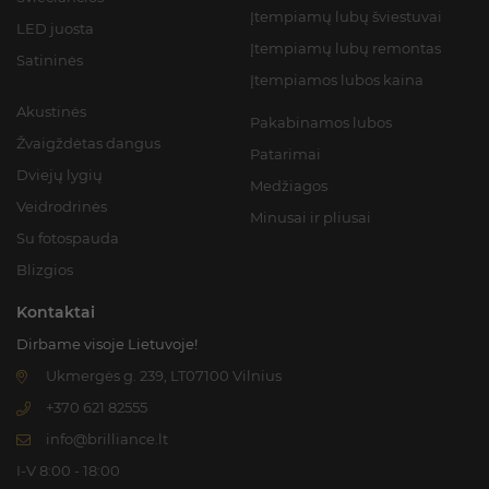
Įtempiamų lubų šviestuvai
LED juosta
Įtempiamų lubų remontas
Satininės
Įtempiamos lubos kaina
Akustinės
Pakabinamos lubos
Žvaigždėtas dangus
Patarimai
Dviejų lygių
Medžiagos
Veidrodrinės
Minusai ir pliusai
Su fotospauda
Blizgios
Kontaktai
Dirbame visoje Lietuvoje!
Ukmergės g. 239, LT07100 Vilnius
+370 621 82555
info@brilliance.lt
I-V 8:00 - 18:00