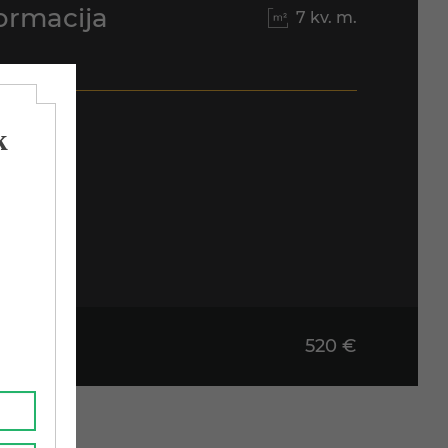
ormacija
7 kv. m.
vnt.
 b.m.
,75 b.m.
520 €