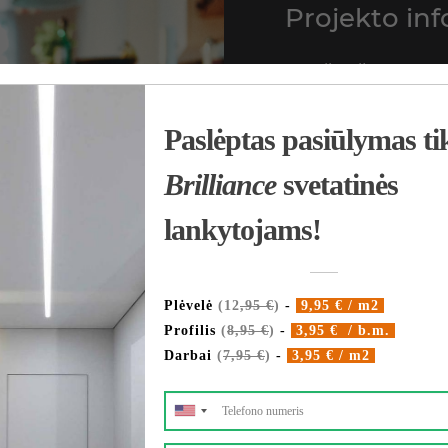
Projekto inf
Detalizacija:
Plotas 7 m. kv.
Perimetras 8 m.
Apšvietimo taškai 4 
Niša su apšvietimu 2
Plyšinis difuzorius 0
Gaisro daviklis 1 vnt.
Bendra kaina: