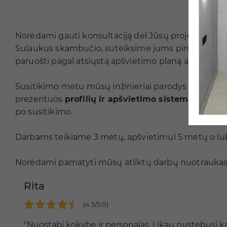
Norėdami gauti konsultaciją dėl Jūsų projekto, pra
Sulaukus skambučio, suteiksime jums pirminę infor
paruošti pagal atsiųstą apšvietimo planą arba atvy
Susitikimo metu mūsų inžinieriai parodys
PVC ir m
prezentuos
profilių ir apšvietimo sistemas
, kurio
po susitikimo.
Darbams teikiame 3 metų, apšvietimui 5 metų o lub
Norėdami pamatyti mūsų atliktų darbų nuotraukas 
Rita
(4.5/5.0)
"Nuostabi kokybė ir personalas. Likau nustebusi ka