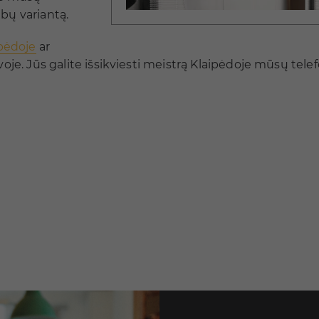
bų variantą.
pėdoje
ar
voje. Jūs galite išsikviesti meistrą Klaipėdoje mūsų tel