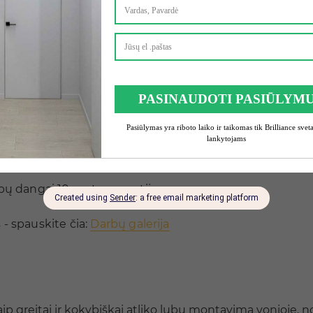
šome užpildyti užklausos formą, nurodant informaciją a
maciją apie įkainius terminus ir mūsų darbo struktūrą.
kus į objektą. Atvykimas visoje Lietuvoje nemokamas.
edžiaginių dangų pavyzdžius
, skirtingų gamintojų, p
s yra būtinos jūsų projektui. Išsimatavęs patalpas, kaino
ų dangai 10 metų garantiją.
- spauskite čia:
Darbų galerija
ip greitai ir kokybiškai atliko lubų montavimą vonioje, n