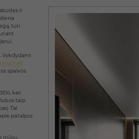
abudęs ir
 diena
egą, turi
uriant
erui.
s. Vykdydami
s
matinės
os spalvos
džio, kas
lubos taip
arį. Tai
 apie patalpos
us mūsų