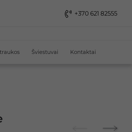
+370 621 82555
traukos
Šviestuvai
Kontaktai
e