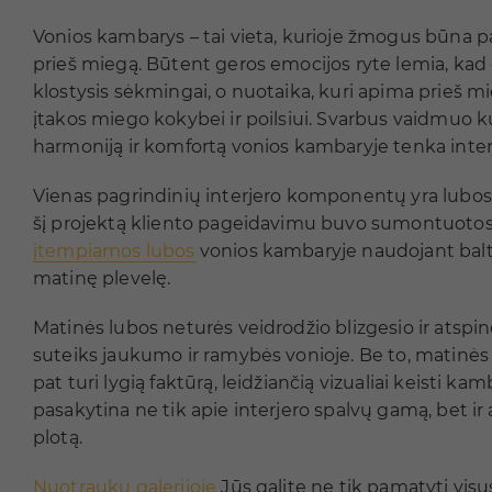
Vonios kambarys – tai vieta, kurioje žmogus būna p
prieš miegą. Būtent geros emocijos ryte lemia, kad
klostysis sėkmingai, o nuotaika, kuri apima prieš mi
įtakos miego kokybei ir poilsiui. Svarbus vaidmuo k
harmoniją ir komfortą vonios kambaryje tenka interj
Vienas pagrindinių interjero komponentų yra lubo
šį projektą kliento pageidavimu buvo sumontuoto
įtempiamos lubos
vonios kambaryje naudojant balt
matinę plevelę.
Matinės lubos neturės veidrodžio blizgesio ir atspin
suteiks jaukumo ir ramybės vonioje. Be to, matinės 
pat turi lygią faktūrą, leidžiančią vizualiai keisti kamb
pasakytina ne tik apie interjero spalvų gamą, bet ir
plotą.
Nuotraukų galerijoje
Jūs galite ne tik pamatyti vis