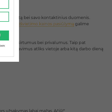
pie projektą bei savo kontaktinius duomenis.
Lubų ir apšvietimo kainos pasiūlymą
galime
aaiškins skirtumus bei privalumus. Taip pat
s paskaičiavimus atliks vietoje arba kitą darbo dieną
ors užsakymas labai mažas. Ačiū!"