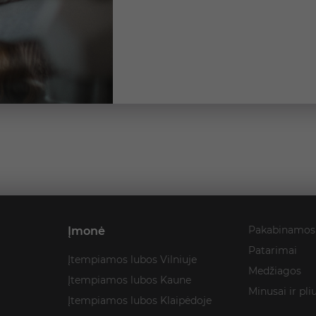
Pakabinamos
Įmonė
Patarimai
Įtempiamos lubos Vilniuje
Medžiagos
Įtempiamos lubos Kaune
Minusai ir pli
Įtempiamos lubos Klaipėdoje