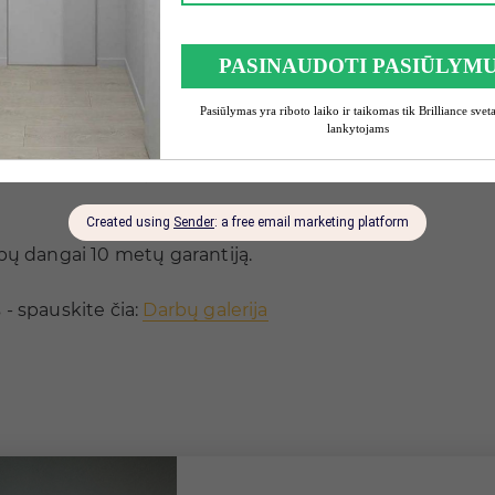
šome užpildyti užklausos formą, nurodant informaciją a
maciją apie įkainius terminus ir mūsų darbo struktūrą.
kus į objektą. Atvykimas visoje Lietuvoje nemokamas.
edžiaginių dangų pavyzdžius
, skirtingų gamintojų, p
s yra būtinos jūsų projektui. Išsimatavęs patalpas, kaino
ų dangai 10 metų garantiją.
- spauskite čia:
Darbų galerija