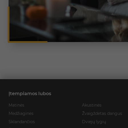
Įtempiamos lubos
Matinės
Akustinės
Medžiaginės
Žvaigždėtas dangus
Sklandančios
Dviejų lygių