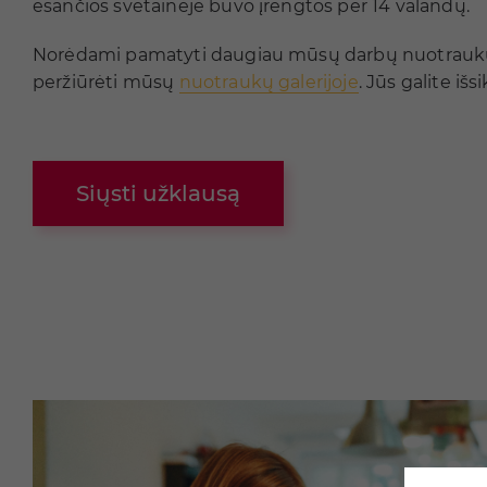
esančios svetainėje buvo įrengtos per 14 valandų.
Norėdami pamatyti daugiau mūsų darbų nuotraukų,
peržiūrėti mūsų
nuotraukų galerijoje
. Jūs galite iš
Siųsti užklausą