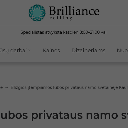
Specialistas atvyksta kasdien 8:00–21:00 val.
ūsų darbai
Kainos
Dizaineriams
Nuo
je
Blizgios įtempiamos lubos privataus namo svetainėje Kau
lubos privataus namo 