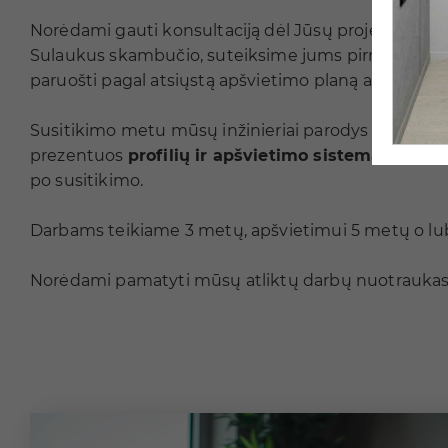
Norėdami gauti konsultaciją dėl Jūsų projekto, pra
Sulaukus skambučio, suteiksime jums pirminę infor
paruošti pagal atsiųstą apšvietimo planą arba atvy
Susitikimo metu mūsų inžinieriai parodys
PVC ir m
prezentuos
profilių ir apšvietimo sistemas
, kurio
po susitikimo.
Darbams teikiame 3 metų, apšvietimui 5 metų o lub
Norėdami pamatyti mūsų atliktų darbų nuotraukas 