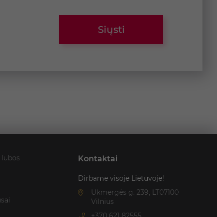
Siųsti
 lubos
Kontaktai
Dirbame visoje Lietuvoje!
Ukmergės g. 239, LT07100
usai
Vilnius
+370 621 82555