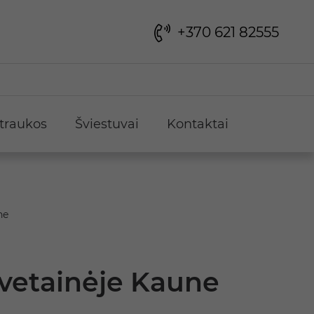
+370 621 82555
traukos
Šviestuvai
Kontaktai
ne
svetainėje Kaune