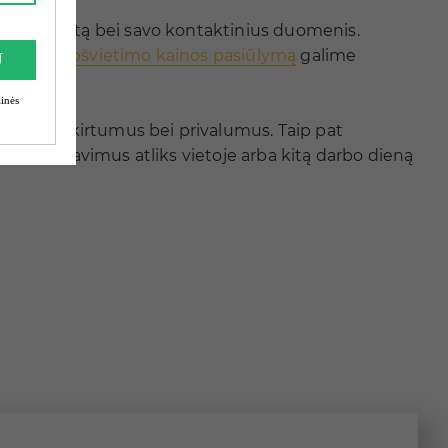
pie projektą bei savo kontaktinius duomenis.
Lubų ir apšvietimo kainos pasiūlymą
galime
aaiškins skirtumus bei privalumus. Taip pat
s paskaičiavimus atliks vietoje arba kitą darbo dieną