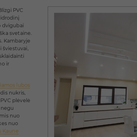
Blizgi PVC
idrodinį
o dvigubai
ška svetaine.
as. Kambaryje
i šviestuvai,
klaidainti
o ir
piamos lubos
dis nukris,
. PVC plėvelė
p negu
ėmis nuo
lkes nuo
s Kaune