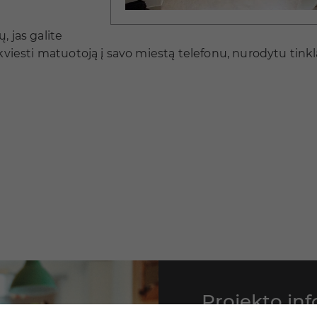
 jas galite
sikviesti matuotoją į savo miestą telefonu, nurodytu tink
Projekto inf