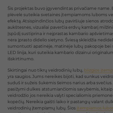
Šis projektas buvo įgyvendintas privačiame name. 
plėvelė suteikia svetainės įtempiamoms luboms ve
efektą. Atsispindinčios lubų paviršiuje sienos atrod
aukštesnės, vizualiai paverčia erdvų kambarį milžini
Įspūdį sustiprina ir neįprastas kambario apšvietim
nėra įprasto didelio sietyno. Šviesą skleidžia nedidel
sumontuoti apatinėje, matinėje lubų pakopoje bei s
LED linija, kuri suteikia kambario dizainui originalum
išskirtinumo.
Skirtingai nuo tikrų veidrodinių lubų,
blizgios įtem
yra saugios. Jums nereikės bijoti, kad sunkus veidro
suduš ir sužeis šukėmis šeimos narius arba svečius
pasižymi dulkes atstumiančiomis savybėmis, kitai
veidrodžio jos nereikia valyti specialiomis priemon
kopėčių. Nereikia gaišti laiko ir pastangų valant du
veidrodinių įtempiamų lubų. Šios
įtempiamos lubo