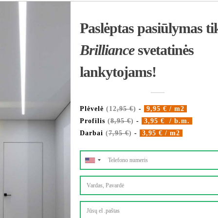
Detalizacija:
Plotas 29,25 kv.m.
Perimetras 22 m.
Įleidžiamų šviestuvų
LED juosta 12,8 m.
Gaisro davklio monta
Papildomi kampai 12
Bendra kaina: