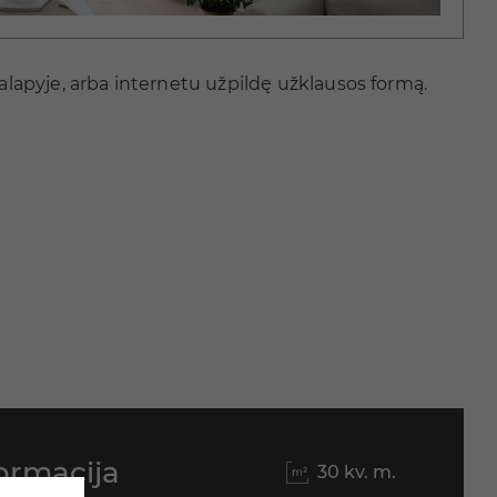
lalapyje, arba internetu užpildę užklausos formą.
ormacija
30 kv. m.